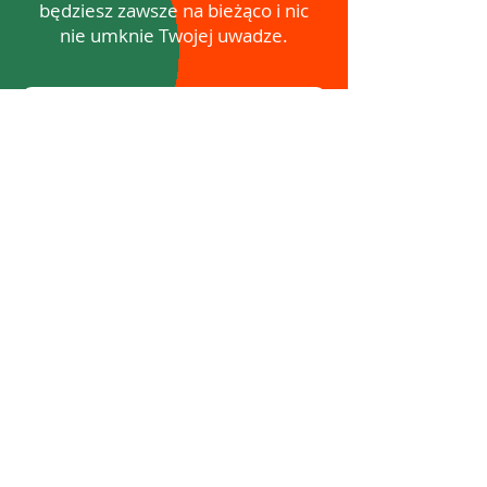
będziesz zawsze na bieżąco i nic
nie umknie Twojej uwadze.
Wysyłając formularz wyrażasz zgodę na
przetwarzanie danych osobowych.
Zapisuje się